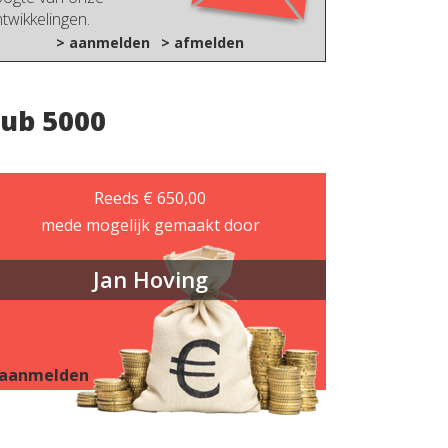
twikkelingen.
> aanmelden
> afmelden
lub 5000
Reeds € 650,00
mede mogelijk gemaakt door
Jan Hoving
 aanmelden