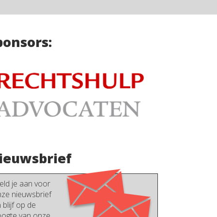
ponsors:
ieuwsbrief
ld je aan voor
ze nieuwsbrief
 blijf op de
ogte van onze