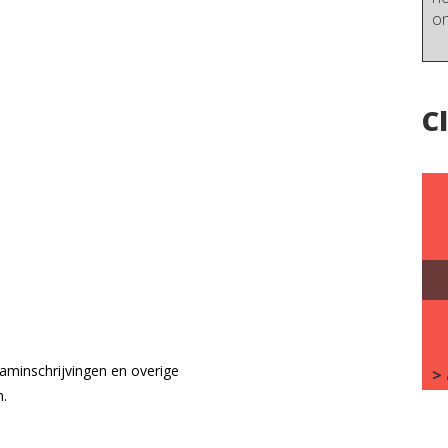
on
C
aminschrijvingen en overige
>
n.