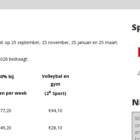
S
rd: op 25 september, 25 november, 25 januari en 25 maart.
2026 bedraagt:
Volleybal en
0% bij
gym
e
nen per week
(2
Sport)
N
77,20
€44,10
Me
on
49,20
€28,10
en
ho