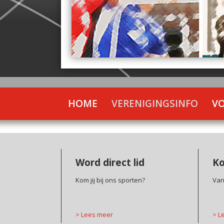
HOME
VERENIGINGSINFO
V
Word direct lid
Ko
Kom jij bij ons sporten?
Van
>
Lees meer
>
Le