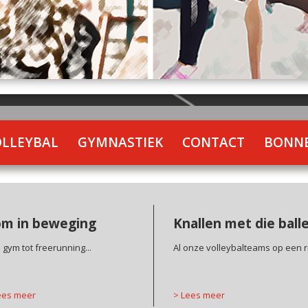
OLLEYBAL
GYMNASTIEK
CONTACT
BONNE
m in beweging
Knallen met die ball
 gym tot freerunning...
Al onze volleybalteams op een rij
es meer
>
Lees meer