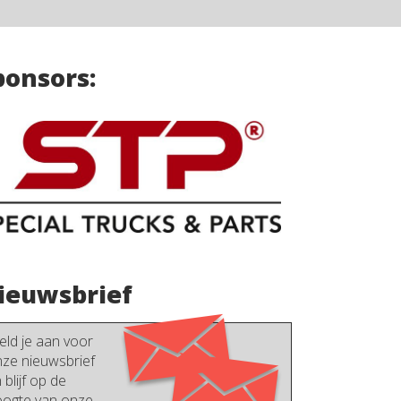
ponsors:
ieuwsbrief
ld je aan voor
ze nieuwsbrief
 blijf op de
ogte van onze