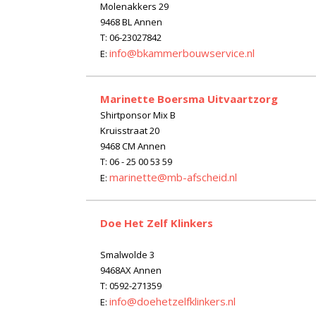
Molenakkers 29
9468 BL Annen
T:
06-23027842
i
nfo@bkammerbouwservice.nl
E:
Marinette Boersma Uitvaartzorg
Shirtponsor Mix B
Kruisstraat 20
9468 CM Annen
T: 06 - 25 00 53 59
marinette@mb-afscheid.nl
E:
Doe Het Zelf Klinkers
Smalwolde 3
9468AX Annen
T: 0592-271359
info@doehetzelfklinkers.nl
E: