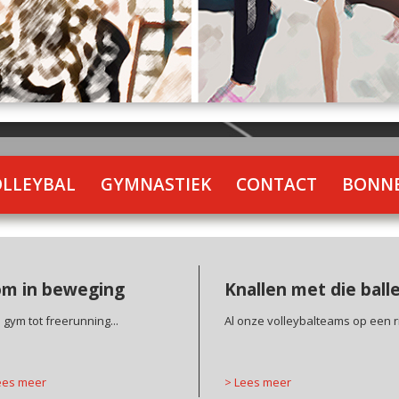
OLLEYBAL
GYMNASTIEK
CONTACT
BONNE
m in beweging
Knallen met die ball
 gym tot freerunning...
Al onze volleybalteams op een rij
es meer
>
Lees meer